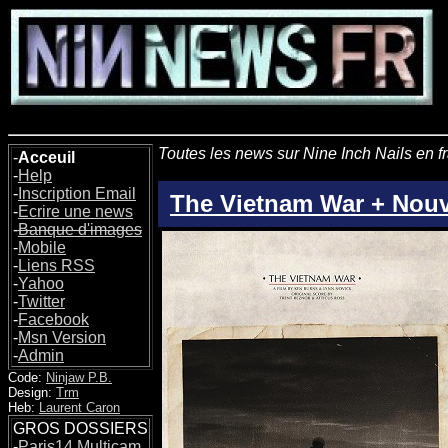
Toutes les news sur Nine Inch Nails en f
-
Acceuil
-
Help
-
Inscription Email
The Vietnam War + Nou
-
Ecrire une news
-
Banque d'images
-
Mobile
-
Liens RSS
-
Yahoo
-
Twitter
-
Facebook
-
Msn Version
-
Admin
Code:
Ninjaw P.B.
Design:
Trm
Heb:
Laurent Caron
GROS DOSSIERS
-
Paris14 Multicam