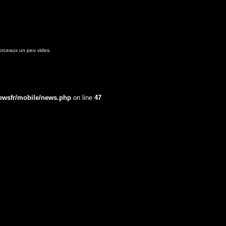
morceaux un peu vides.
ewsfr/mobile/news.php
on line
47