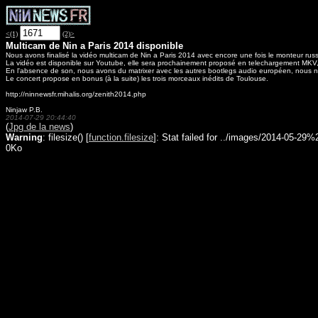
<(1)
(2)>
Multicam de Nin a Paris 2014 disponible
Nous avons finalisé la vidéo multicam de Nin a Paris 2014 avec encore une fois le monteur rus
La vidéo est disponible sur Youtube, elle sera prochainement proposé en telechargement MKV, e
En l'absence de son, nous avons du matrixer avec les autres bootlegs audio européen, nous n
Le concert propose en bonus (à la suite) les trois morceaux inédits de Toulouse.
http://ninnewsfr.mihalis.org/zenith2014.php
Ninjaw P.B.
2014-07-29 20:44:40
(
Jpg de la news
)
Warning
: filesize() [
function.filesize
]: Stat failed for ../images/2014-05-29%2
0Ko