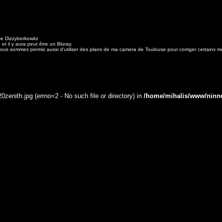
se Dizzyberkowitz
t il y aura peut être un Bluray.
ous sommes permis aussi d'utiliser des plans de ma camera de Toulouse pour corriger certains 
0zenith.jpg (errno=2 - No such file or directory) in
/home/mihalis/www/ninn