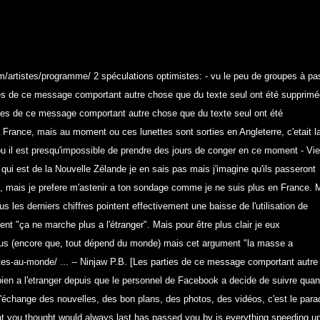
m/artistes/programme/ 2 spéculations optimistes: - vu le peu de groupes à pa
rties de ce message comportant autre chose que du texte seul ont été supprimé
parties de ce message comportant autre chose que du texte seul ont été
France, mais au moment ou ces lunettes sont sorties en Angleterre, c'etait l
ou il est presqu'impossible de prendre des jours de conger en ce moment - Vie
 qui est de la Nouvelle Zélande je en sais pas mais j'imagine qu'ils passeront
i, mais je prefere m'astenir a ton sondage comme je ne suis plus en France.
 les derniers chiffres pointent effectivement une baisse de l'utilisation de
ment "ça ne marche plus a l'étranger". Mais pour être plus clair je eux
 dessus (encore que, tout dépend du monde) mais cet argument "la masse a
tes-au-monde/ ... -- Ninjaw P.B. [Les parties de ce message comportant autr
bien a l'etranger depuis que le personnel de Facebook a decide de suivre quan
s'échange des nouvelles, des bon plans, des photos, des vidéos, c'est le para
at you thought would always last has passed you by is everything speeding up