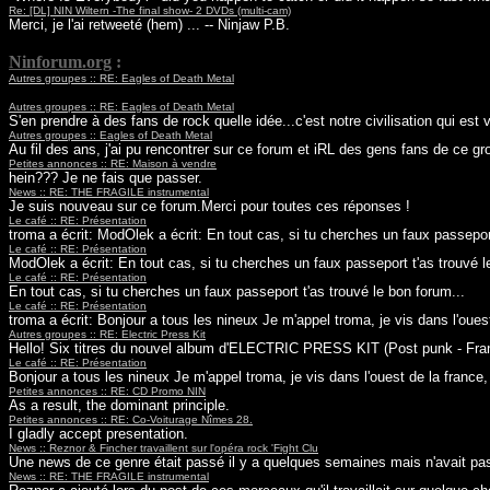
Re: [DL] NIN Wiltern -The final show- 2 DVDs (multi-cam)
Merci, je l'ai retweeté (hem) ... -- Ninjaw P.B.
Ninforum.org
:
Autres groupes :: RE: Eagles of Death Metal
Autres groupes :: RE: Eagles of Death Metal
S'en prendre à des fans de rock quelle idée...c'est notre civilisation qui est v
Autres groupes :: Eagles of Death Metal
Au fil des ans, j'ai pu rencontrer sur ce forum et iRL des gens fans de ce gro
Petites annonces :: RE: Maison à vendre
hein??? Je ne fais que passer.
News :: RE: THE FRAGILE instrumental
Je suis nouveau sur ce forum.Merci pour toutes ces réponses !
Le café :: RE: Présentation
troma a écrit: ModOlek a écrit: En tout cas, si tu cherches un faux passeport 
Le café :: RE: Présentation
ModOlek a écrit: En tout cas, si tu cherches un faux passeport t'as trouvé le 
Le café :: RE: Présentation
En tout cas, si tu cherches un faux passeport t'as trouvé le bon forum...
Le café :: RE: Présentation
troma a écrit: Bonjour a tous les nineux Je m'appel troma, je vis dans l'oues
Autres groupes :: RE: Electric Press Kit
Hello! Six titres du nouvel album d'ELECTRIC PRESS KIT (Post punk - Fran
Le café :: RE: Présentation
Bonjour a tous les nineux Je m'appel troma, je vis dans l'ouest de la france,
Petites annonces :: RE: CD Promo NIN
As a result, the dominant principle.
Petites annonces :: RE: Co-Voiturage Nîmes 28.
I gladly accept presentation.
News :: Reznor & Fincher travaillent sur l'opéra rock 'Fight Clu
Une news de ce genre était passé il y a quelques semaines mais n'avait pas
News :: RE: THE FRAGILE instrumental