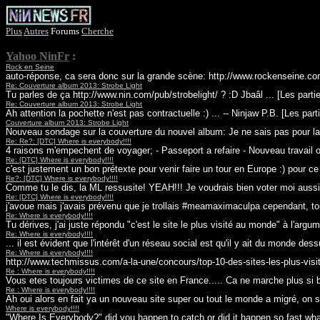
Plus
Autres
Forums
Cherche
Yahoo NinFr
:
Rock en Seine
auto-réponse, ca sera donc sur la grande scène: http://www.rockenseine.co
Re: Couverture album 2013: Strobe Light
Tu parles de ça http://www.nin.com/pub/strobelight/ ? :D Jbaâl ... [Les pa
Re: Couverture album 2013: Strobe Light
Ah attention la pochette n'est pas contractuelle :) ... -- Ninjaw P.B. [Les 
Couverture album 2013: Strobe Light
Nouveau sondage sur la couverture du nouvel album: Je ne sais pas pour la 
Re: Re?: [DTC] Where is everybody!!!!
4 raisons m'empechent de voyager; - Passeport a refaire - Nouveau travail 
Re: [DTC] Where is everybody!!!!
c'est justement un bon prétexte pour venir faire un tour en Europe :) pour ce
Re?: [DTC] Where is everybody!!!!
Comme tu le dis, la ML ressusite! YEAH!!! Je voudrais bien voter moi auss
Re: [DTC] Where is everybody!!!!
j'avoue mais j'avais prévenu que je trollais #meamaximaculpa cependant, tous
Re: Where is everybody!!!!
Tu dérives, j'ai juste répondu "c'est le site le plus visité au monde" à l'argu
Re: Where is everybody!!!!
... il est évident que l'intérêt d'un réseau social est qu'il y ait du monde
Re: Where is everybody!!!!
http://www.techmissus.com/a-la-une/concours/top-10-des-sites-les-plus-visi
Re : Where is everybody!!!!
Vous etes toujours victimes de ce site en France..... Ca ne marche plus si 
Re : Where is everybody!!!!
Ah oui alors en fait ya un nouveau site super ou tout le monde a migré, on 
Where is everybody!!!!
"Where Is Everybody?" did you happen to catch or did it happen so fast wh