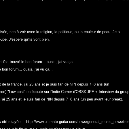
isée, rien à voir avec la religion, la politique, ou la couleur de peau. Je s
upe. J'espère qu'ils vont bien.
t'as trouvé le bon forum... ouais, j'ai vu ça...
bon forum... ouais, j'ai vu ça...
t de la france, j'ai 25 ans et je suis fan de NIN depuis 7~8 ans (un
ce) "Low cost" en écoute sur l'Indie Corner d'OBSKURE + Interview du group
 j'ai 25 ans et je suis fan de NIN depuis 7~8 ans (un peu avant leur break).
 été relayée ... http://www.ultimate-guitar.com/news/general_music_news/tre