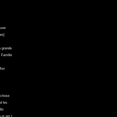
sser
es]
a grande
 Famille
 Mon
e chose
d les
dis
 or am I