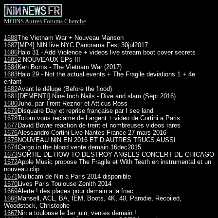
MOINS
Autres
Forums
Cherche
1688
The Vietnam War + Nouveau Manson
1687
[MP4] NIN live NYC Panorama Fest 30jul2017
1686
Halo 31 - Add Violence + videos live stream boot cover secrets
1685
2 NOUVEAUX EPs !!!
1684
Ken Burns - The Vietnam War (2017)
1683
Halo 29 - Not the actual events + The Fragile deviations 1 + 4e
enfant
1682
Avant le déluge (Before the flood)
1681
[DEMENTI] Nine Inch Nails - Dive and slam (Sept 2016)
1680
Juno, par Trent Reznor et Atticus Ross
1679
Disquaire Day et reprise française par I see land
1678
Totom vous reclame de l argent + video de Cortini a Paris
1677
David Bowie reaction de trent et nombreuses videos rares
1676
Alessandro Cortini Live Nantes France 27 mars 2016
1675
NOUVEAU NIN EN 2016 ET D AUTRES TRUCS AUSSI
1674
Cargo in the blood vente demain 16dec2015
1673
SORTIE DE HOW TO DESTROY ANGELS CONCERT DE CHICAGO
1672
Apple Music propose The Fragile et With Teeth en instrumental et un
nouveau clip
1671
Multicam de Nin a Paris 2014 disponible
1670
Lives Paris Toulouse Zenith 2014
1669
Alerte ! des places pour demain a la fnac
1668
Mansell, ACL, BA, IEM, Boots, 4K, 40, Parodie, Recoiled,
Woodstock, Christophe
1667
Nin a toulouse le 1er juin, ventes demain !