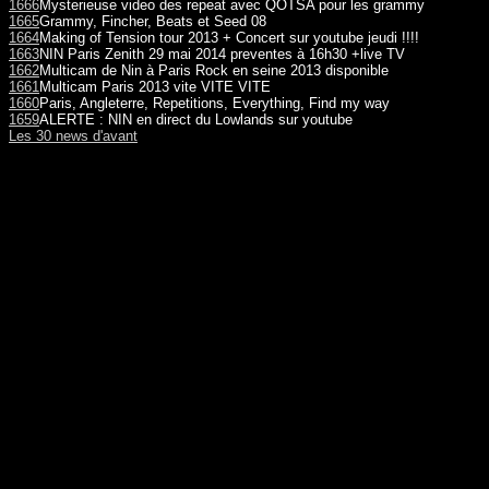
1666
Mysterieuse video des repeat avec QOTSA pour les grammy
1665
Grammy, Fincher, Beats et Seed 08
1664
Making of Tension tour 2013 + Concert sur youtube jeudi !!!!
1663
NIN Paris Zenith 29 mai 2014 preventes à 16h30 +live TV
1662
Multicam de Nin à Paris Rock en seine 2013 disponible
1661
Multicam Paris 2013 vite VITE VITE
1660
Paris, Angleterre, Repetitions, Everything, Find my way
1659
ALERTE : NIN en direct du Lowlands sur youtube
Les 30 news d'avant