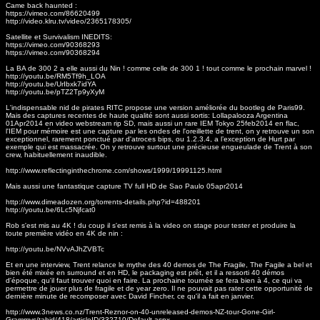
Came back haunted :
https://vimeo.com/86620499
http://video.klru.tv/video/2365178305/
Satellite et Survivalism INEDITS:
https://vimeo.com/90368293
https://vimeo.com/90368294
La BA de 300 2 a elle aussi du Nin ! comme celle de 300 1 ! tout comme le prochain marvel !
http://youtu.be/RM5Tf9h_LOA
http://youtu.be/UrIbxk7idYA
http://youtu.be/pTZ2Tp9yXyM
L'indispensable nid de pirates RITC propose une version améliorée du bootleg de Paris99.
Mais des captures recentes de haute qualité sont aussi sortis: Lollapalooza Argentina
01Apr2014 en video webstream rip SD, mais aussi un rare IEM Tokyo 25feb2014 en flac,
l'IEM pour mémoire est une capture par les ondes de l'oreillette de trent, on y retrouve un son
exceptionnel, rarement ponctué par d'atroces bips, ou 1.2.3.4, a l’exception de Hurt par
exemple qui est massacrée. On y retrouve surtout une précieuse engueulade de Trent à son
crew, habituellement inaudible.
http://www.reflectinginthechrome.com/shows/1999/19991125.html
Mais aussi une fantastique capture TV full HD de Sao Paulo 05apr2014
http://www.dimeadozen.org/torrents-details.php?id=488201
http://youtu.be/6Lc5Njfcat0
Rob s'est mis au 4K ! du coup il s'est remis à la video on stage pour tester et produire la
toute première vidéo en 4K de nin :
http://youtu.be/NVvAJhZVBTc
Et en une interview, Trent relance le mythe des 40 demos de The Fragile, The Fagile a bel et
bien été mixée en surround et en HD, le packaging est prêt, et il a ressorti 40 démos
d'époque, qu'il faut trouver quoi en faire. La prochaine tournée se fera bien à 4, ce qui va
permettre de jouer plus de fragile et de year zero. Il ne pouvait pas rater cette opportunité de
dernière minute de recomposer avec David Fincher, ce qu'il a fait en janvier.
http://www.3news.co.nz/Trent-Reznor-on-40-unreleased-demos-NZ-tour-Gone-Girl-
Grammys/tabid/418/articleID/332710/Default.aspx