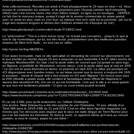
Amis collectionneurs, Recoiled est arrivé à Paris physiquement le 23 mars en vinyl + cd. Vous
pouvez le commander sur amazon, et ils proposent avec l'Autorip (version mp3+streaming
offert) mais c'est encore moins cher chez Gibert Joseph, en ligne ou en boutique... CERTES,
ca fait cher le morceau unique, puisqu'il s'agit de la version commerciale du pirate gratuit,
avec un remix en plus, mais on s'en fout: ya marqué nine inch nails sur la pochette. (ah oui ils
s'agit des versions longues et démos des célébres remixes nin d’époque de coil )
http://www.gibertjoseph.com/recoiled-vinyle-5719831.html
Le "phénomène" "This is a trent reznor song" ne m'avait pas convaincu... jusqu'à ce que je
vois le clip humoristique, qui lui, est très réussi, probablement une des meilleures parodies
amateur de Nine Inch Nails... en tout cas en vidéo.
http://youtu.be/4xg-Wk2DEXs
C'est assez incroyable, mais ce site spécialisé en streaming de concert sur abonnement, est
le tout premier au monde depuis 20 ans à proposer ce qui ressemble à la K7 vidéo source du
mythique Woodstock94. En clair, c'est la seule vidéo de concert que j'ai jamais vu sans logo
en filigrane, ni publicité de Woodstock, encore mieux, c'est la seule video que je vois en 16/9
! Le son est lui aussi étonnant et stereo, et proposé en mp3 320. La video est pourtant en
4/3 dégueulasse avec bandes noires, ce qui laisse penser que la source a toujours été 16/9,
et pourtant... meme le closure dvd a des extraits en 4/3 avec filigrane ! En bonus vous avez
la VHS officielle à pirater aussi, elle contient le fantastique remix officiel de Hapiness in
slavery (live woodstock 94). Oui car ce qui est formidable, c'est que le site a un essai gratuit,
et que tout est facilement piratable ! Ci joint un court extrait jouissif recadré.
http://www.concertvault.com/nine-inch-nails/video/introduction_1013020.html
https://www.facebook.com/photo.php?v=713027952094376&l=1336877741622612940
Et j'ai crié à NIN, pour qu'ils reviennent, ou: l'affaire Christophe.
Une lectrice, Mala Dziewucha a été très surprise de voir Christophe, 70 ans, affublé d'un
Tshirt NIN dans le 19/45 d'M6 du 21 avril 2014 C'est en effet dans l'ignoble magazine Les
Inrocks que l'on découvre avec stupeur que le sieur est raide dingue de Trent Reznor pour
qui il se fait traduire les interviews. Et dans le point, on apprend même qu'il sera au concert
parisien, si vous le croisez, payez lui une bière !
http://www.lesinrocks.com/2014/04/06/musique/pharrell-williams-cest-qui-linterview-de-
christophe-11494158/
http://www.lepoint.fr/musique/videos-live/videos-christophe-avec-aline-j-ai-pas-mal-emballe-12-