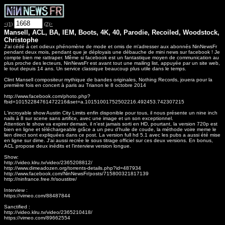
<(1)
(2)>
Mansell, ACL, BA, IEM, Boots, 4K, 40, Parodie, Recoiled, Woodstock,
Christophe
J'ai cédé à cet odieux phénomène de mode et omis de m'adresser aux abonnés NinNewsFr
pendant deux mois, pendant que je déployais une débauche de mini news sur facebook ! Je
compte bien me rattraper. Même si facebook est un fantastique moyen de communication au
plus proche des lecteurs, NinNewsFr est avant tout une mailing list, appuyée par un site web,
le tout depuis 14 ans. Un service classique beaucoup plus utile dans le temps.
Clint Mansell compositeur mythique de bandes originales, Nothing Records, jouera pour la
première fois en concert à paris au Trianon le 8 octobre 2014
http://www.facebook.com/photo.php?
fbid=10152284761472216&set=a.10151001752502216.492453.742307215
L'incroyable show Austin City Limits enfin disponible pour tous, il nous présente un nine inch
nails à 8 sur scene sans artifice, avec une image et un son exceptionnel.
Attention le show va expirer demain, il n'est jamais sorti en HD, pourtant, la version 720p est
bien en ligne et téléchargeable grâce a un peu d'huile de coude, la méthode voire meme le
lien direct sont expliquées dans ce post. La version full hd 5.1 avec les pubs a aussi été mise
en ligne sur dime. J'ai aussi recrée le sous titrage officiel sur ces deux versions. En bonus,
ACL propose deux inédits et l'interview version longue.
Show:
http://video.klru.tv/video/2365208812/
http://www.dimeadozen.org/torrents-details.php?id=487934
http://www.facebook.com/NinNewsFr/posts/715800321817139
http://ninfrance.free.fr/soustitre/
Interview :
https://vimeo.com/88487844
Sanctified :
http://video.klru.tv/video/2365210418/
https://vimeo.com/89662554