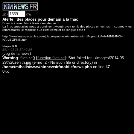
<(1)
(2)>
Alerte ! des places pour demain a la fnac
Bonsoir à tous, Nin à Paris c'est demain !
La fnac spectacles nous a gentiment tweeté avoir remis des places en ventes !!! courrez y les
retardataires, je rappelle que c'est complet de longue date !
http://www.fnacspectacles.com/place-spectacle/manifestation/Pop-rock-Folk-NINE-INCH-
NAILS-ZPNIN.htm
Ninjaw P.B.
2014-05-28 17:40:26
(
Jpg de la news
)
Warning
: filesize() [
function.filesize
]: Stat failed for ../images/2014-05-
29%20zenith.jpg (errno=2 - No such file or directory) in
/home/mihalis/www/ninnewsfr/mobile/news.php
on line
47
0Ko